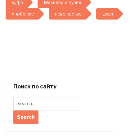
куфр
Месневи-и Нурие
мнобожие
невежество
ширк
Поиск по сайту