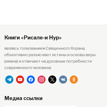
Книги «Рисале-и Нур»
являясь толкованием Священного Корана,
объективно разъясняют истины и основы веры
(имана) и отвечают на духовные потребности
современного человека.
telegram
youtube
facebook
instagram
x
vkontakte
odnoklassniki
Медиа ссылки