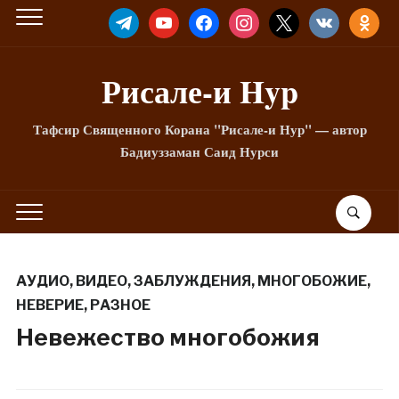
TELEGRAM
YOUTUBE
FACEBOOK
INSTAGRAM
X
VKONTAKTE
ODNOKLA
Рисале-и Hyp
Тафсир Священного Корана "Рисале-и Нур" — автор
Бадиуззаман Саид Нурси
АУДИО
,
ВИДЕО
,
ЗАБЛУЖДЕНИЯ
,
МНОГОБОЖИЕ
,
НЕВЕРИЕ
,
РАЗНОЕ
Невежество многобожия