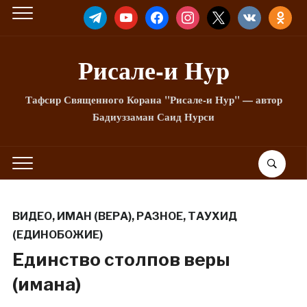
TELEGRAM
YOUTUBE
FACEBOOK
INSTAGRAM
X
VKONTAKTE
ODNOKLA
Рисале-и Hyp
Тафсир Священного Корана "Рисале-и Нур" — автор
Бадиуззаман Саид Нурси
ВИДЕО
,
ИМАН (ВЕРА)
,
РАЗНОЕ
,
ТАУХИД
(ЕДИНОБОЖИЕ)
Единство столпов веры
(имана)