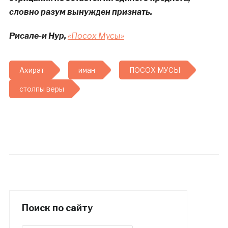
словно разум вынужден признать.
Рисале-и Нур,
«Посох Мусы»
Ахират
иман
ПОСОХ МУСЫ
столпы веры
Поиск по сайту