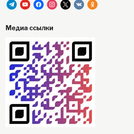
telegram
youtube
facebook
instagram
x
vkontakte
odnoklassniki
Медиа ссылки