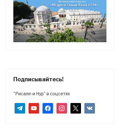
Подписывайтесь!
"Рисале-и Нур" в соцсетях
telegram
youtube
facebook
instagram
x
vkontakte